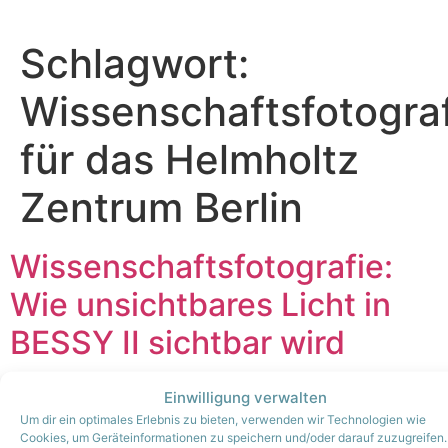
Zum
Inhalt
Schlagwort:
springen
Wissenschaftsfotogra
für das Helmholtz
Zentrum Berlin
Wissenschaftsfotografie:
Wie unsichtbares Licht in
BESSY II sichtbar wird
Einwilligung verwalten
Um dir ein optimales Erlebnis zu bieten, verwenden wir Technologien wie
Cookies, um Geräteinformationen zu speichern und/oder darauf zuzugreifen.