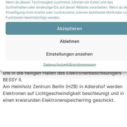
Wenn du diesen Technologien zustimmst, können wir Daten wie das
Surfverhalten oder eindeutige IDs auf dieser Website verarbeiten. Wenn du d
Einwilligung nicht erteilst oder zurückziehst, können bestimmte Merkmale u
Funktionen beeinträchtigt werden.
Akzeptieren
Ablehnen
Einstellungen ansehen
Datenschutzerklärung
Impressum
Dieser Fototermin und Wissenschaftsshooting führte
uns in die heiligen Hallen des Elektronenbeschleunigers
BESSY II.
Am Helmholz Zentrum Berlin (HZB) in Adlershof werden
Elektronen auf Lichtgeschwindigkeit beschleunigt und in
einen kreisrunden Elektronenspeicherring geschickt.